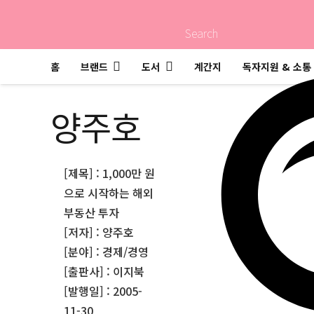
Search
홈
브랜드
도서
계간지
독자지원 & 소통
양주호
[제목] : 1,000만 원
으로 시작하는 해외
부동산 투자
[저자] : 양주호
[분야] : 경제/경영
[출판사] : 이지북
[발행일] : 2005-
11-30