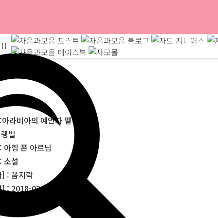
 :아라비아의 예언자 멜뤽 마
블랭빌
 : 아힘 폰 아르님
 : 소설
] : 꼼지락
 : 2018-02-17
: 2,900원