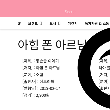
Search
홈
브랜드
도서
계간지
독자지원 & 소통
아힘 폰 아르님
[제목] : 종손들 이야기
[제목]
[저자] : 아힘 폰 아르님
리아 
[분야] : 소설
[저자]
[출판사] : 에브리북
[분야]
[발행일] : 2018-02-17
[출판사
[정가] : 2,900원
[발행일]
[정가] 