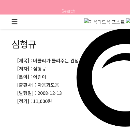
Search
심형규
[제목] : 버클리가 들려주는 관념 이야기
[저자] : 심형규
[분야] : 어린이
[출판사] : 자음과모음
[발행일] : 2008-12-13
[정가] : 11,000원