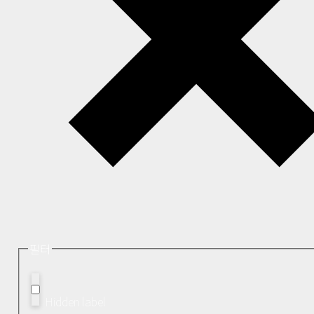
필터
Hidden label