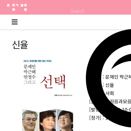
Search
신율
[제목] : 문재인 박
[저자] : 신율
[분야] : 사회
[출판사] : 자음과모
[발행일] : 2012-10-
[정가] : 10,000원