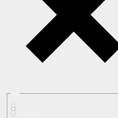
필터
Hidden label