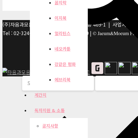
꼼지락
이지북
(주)자음과모음 | 10881 경기 파주시 서패동 469-1 | 사업자등록번호
Tel : 02-324-2347 | Fax : 02-6959-8459 |
© Jaeum&Moeum Publis
얼리틴스
네오카툰
강같은 평화
에브리북
계간지
독자지원 & 소통
공지사항