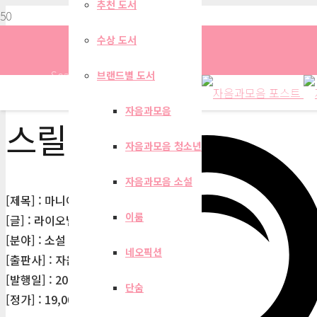
추천 도서
수상 도서
Search
브랜드별 도서
자음과모음
스릴러
자음과모음 청소년
자음과모음 소설
[제목] : 마니아, 평등에 미친 시대
이룸
[글] : 라이오넬 슈라이버
[분야] : 소설 > 미국소설 > 스릴러
네오픽션
[출판사] : 자음과모음
[발행일] : 2025-12-30
단숨
[정가] : 19,000원