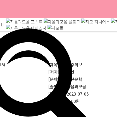
5)
[제목] : 범람주의보
[저자] : 설재인
[분야] : 청소년문학
[출판사] : 자음과모음
[발행일] : 2023-07-05
[정가] : 14,500원