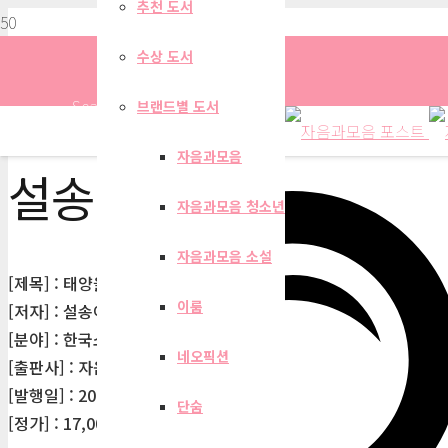
추천 도서
수상 도서
Search
브랜드별 도서
자음과모음
설송아
자음과모음 청소년
자음과모음 소설
[제목] : 태양을 훔친 여자
이룸
[저자] : 설송아
[분야] : 한국소설
네오픽션
[출판사] : 자음과모음
[발행일] : 2023-06-02
단숨
[정가] : 17,000원