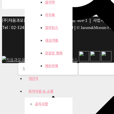
꼼지락
이지북
(주)자음과모음 | 10881 경기 파주시 서패동 469-1 | 사업자등록번호
Tel : 02-324-2347 | Fax : 02-6959-8459 |
© Jaeum&Moeum Publis
얼리틴스
네오카툰
강같은 평화
에브리북
계간지
독자지원 & 소통
공지사항