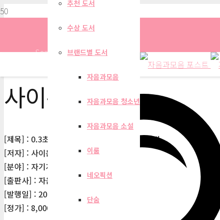
추천 도서
수상 도서
Search
브랜드별 도서
자음과모음
사이몬 후미
자음과모음 청소년
자음과모음 소설
[제목] : 0.3초가 여자와 남자의 만남을 결정한다
이룸
[저자] : 사이몬 후미
[분야] : 자기계발
네오픽션
[출판사] : 자음과모음
[발행일] : 2002-08-02
단숨
[정가] : 8,000원