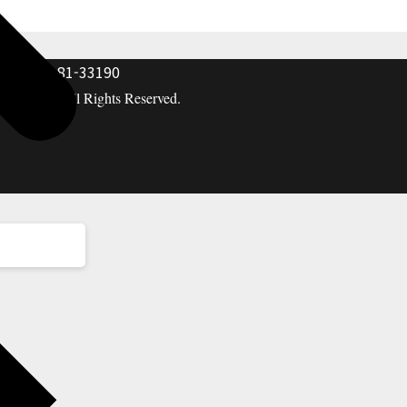
: 117-81-33190
hing co. All Rights Reserved.