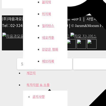
꼼지락
이지북
(주)자음과모음 | 10881 경기 파주시 서패동 469-1 | 사업자등록번호
Tel : 02-324-2347 | Fax : 02-6959-8459 |
© Jaeum&Moeum Publis
얼리틴스
네오카툰
강같은 평화
에브리북
계간지
독자지원 & 소통
공지사항