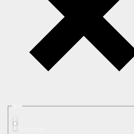
필터
Hidden label