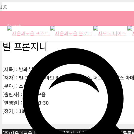
Search
빌 프론지니
[제목] : 밤과 낮사이 2권
[저자] : 빌 프론지니, 마틴 리먼, 브렛 배틀스, 더그 알린, 찰스 아
[분야] : 소설
[출판사] : 자음과모음
[발행일] : 2013-03-30
[정가] : 18,000원
(주)자음과모음 | 10881 경기 파주시 서패동 469-1 | 사업자등록번호