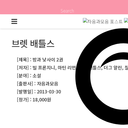
Search
브렛 배틀스
[제목] : 밤과 낮사이 2권
[저자] : 빌 프론지니, 마틴 리먼, 브렛 배틀스, 더그 알린,
[분야] : 소설
[출판사] : 자음과모음
[발행일] : 2013-03-30
[정가] : 18,000원