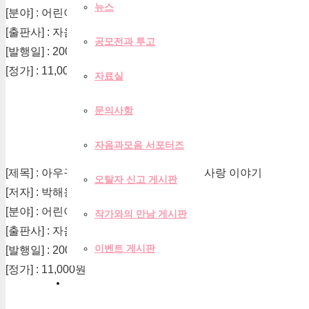
뉴스
[분야] : 어린이
[출판사] : 자음과모음
공모전과 투고
[발행일] : 2008-06-09
[정가] : 11,000원
자료실
문의사항
자음과모음 서포터즈
[제목] : 아우구스티누스가 들려주는 신의 사랑 이야기
오탈자 신고 게시판
[저자] : 박해용
[분야] : 어린이
작가와의 만남 게시판
[출판사] : 자음과모음
이벤트 게시판
[발행일] : 2006-07-21
[정가] : 11,000원