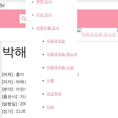
추천 도서
수상 도서
브랜드별 도서
자음과모음
박해용
자음과모음 청소년
자음과모음 소설
[제목] : 흄이 들려주는 원인과 결과 이야기
이룸
[저자] : 박해용
[분야] : 어린이
네오픽션
[출판사] : 자음과모음
[발행일] : 2007-06-30
단숨
[정가] : 11,000원