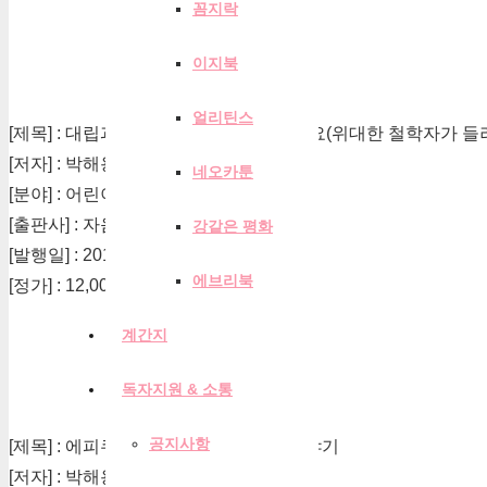
꼼지락
이지북
얼리틴스
[제목] : 대립과 모순을 통해 세상을 배워요(위대한 철학자가 들
[저자] : 박해용
네오카툰
[분야] : 어린이
[출판사] : 자음과모음
강같은 평화
[발행일] : 2019-10-30
에브리북
[정가] : 12,000원
계간지
독자지원 & 소통
공지사항
[제목] : 에피쿠로스가 들려주는 쾌락 이야기
[저자] : 박해용