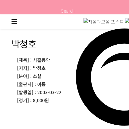
Search
박청호
[제목] : 사흘동안
[저자] : 박청호
[분야] : 소설
[출판사] : 이룸
[발행일] : 2003-03-22
[정가] : 8,000원