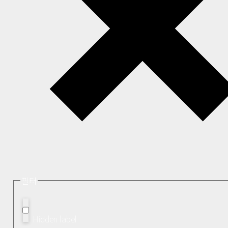
필터
Hidden label