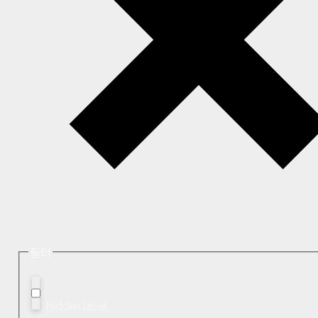
필터
Hidden label