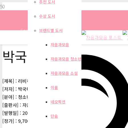
추천 도서
수상 도서
Search
브랜드별 도서
자음과모음
박국태
자음과모음 청소년
자음과모음 소설
[제목] : 리비히가 들려주는 탄소 화합물 이야기
이룸
[저자] : 박국태
[분야] : 청소년
네오픽션
[출판사] : 자음과모음
[발행일] : 2010-12-27
단숨
[정가] : 9,700원