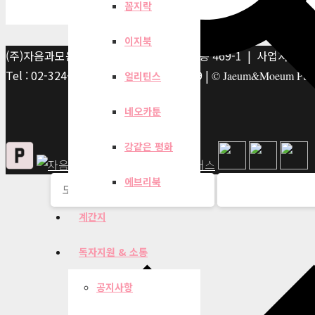
꼼지락
이지북
(주)자음과모음 | 10881 경기 파주시 서패동 469-1 | 사업자등록번호
Tel : 02-324-2347 | Fax : 02-6959-8459 |
© Jaeum&Moeum Publis
얼리틴스
네오카툰
강같은 평화
에브리북
계간지
독자지원 & 소통
공지사항