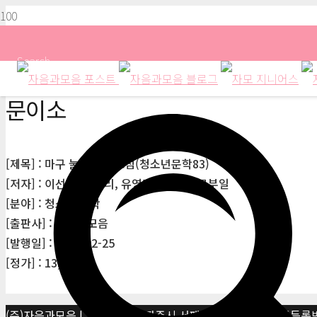
Search
문이소
[제목] : 마구 눌러 새로고침(청소년문학83)
[저자] : 이선주, 조우리, 유영민, 문이소, 문부일
[분야] : 청소년 문학
[출판사] : 자음과모음
[발행일] : 2021-02-25
[정가] : 13,000원
(주)자음과모음 | 10881 경기 파주시 서패동 469-1 | 사업자등록번호