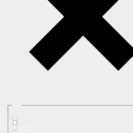
필터
Hidden label