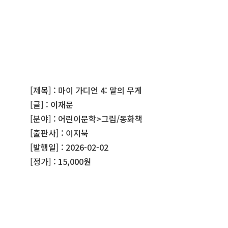
[제목] : 마이 가디언 4: 말의 무게
[글] : 이재문
[분야] : 어린이문학>그림/동화책
[출판사] : 이지북
[발행일] : 2026-02-02
[정가] : 15,000원