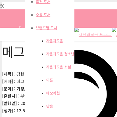
추천 도서
수상 도서
Search
브랜드별 도서
자음과모음
메그 미커
자음과모음 청소년
자음과모음 소설
[제목] : 강한 아빠 강한 딸
이룸
[저자] : 메그 미커
[분야] : 가정/생활
네오픽션
[출판사] : 부엔리브로
[발행일] : 2011-05-25
단숨
[정가] : 12,500원