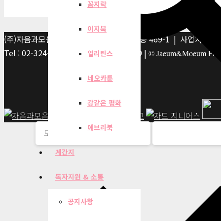
꼼지락
이지북
(주)자음과모음 | 10881 경기 파주시 서패동 469-1 | 사업자등록번호
Tel : 02-324-2347 | Fax : 02-6959-8459 |
© Jaeum&Moeum Publis
얼리틴스
네오카툰
강같은 평화
에브리북
계간지
독자지원 & 소통
공지사항