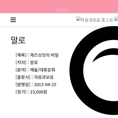
Search
말로
[제목] : 재즈싱잉의 비밀
[저자] : 말로
[분야] : 예술/대중문화
[출판사] : 자음과모음
[발행일] : 2013-04-25
[정가] : 15,000원