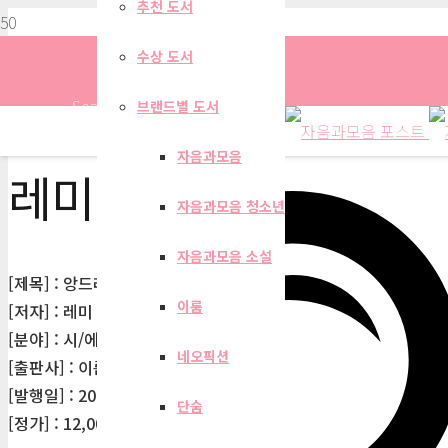
추천 도서
수상 도서
Search
브랜드별 도서
자음과모음
레미 코페르
자음과모음 청소년
자음과모음 소설
[제목] : 앙드레 말로
이룸
[저자] : 레미 코페르
[분야] : 시/에세이
네오픽션
[출판사] : 이룸
[발행일] : 2001-10-31
단숨
[정가] : 12,000원