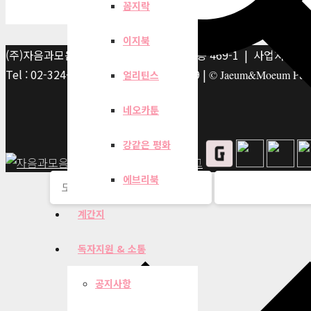
꼼지락
이지북
(주)자음과모음 | 10881 경기 파주시 서패동 469-1 | 사업자등록번호
Tel : 02-324-2347 | Fax : 02-6959-8459 |
© Jaeum&Moeum Publis
얼리틴스
네오카툰
강같은 평화
에브리북
계간지
독자지원 & 소통
공지사항