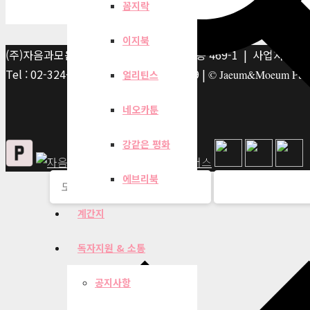
꼼지락
이지북
(주)자음과모음 | 10881 경기 파주시 서패동 469-1 | 사업자등록번호
Tel : 02-324-2347 | Fax : 02-6959-8459 |
© Jaeum&Moeum Publis
얼리틴스
네오카툰
강같은 평화
에브리북
계간지
독자지원 & 소통
공지사항