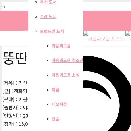
추천 도서
수상 도서
Search
브랜드별 도서
자음과모음
뚱딴지
자음과모음 청소년
자음과모음 소설
[제목] : 귀신 카페는 오늘도 영업 중
이룸
[글] : 정화영
[분야] : 어린이문학>그림/동화책
네오픽션
[출판사] : 이지북
[발행일] : 2026-02-27
단숨
[정가] : 15,000원