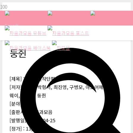
Search
둥쥔
[제목] : 한.중 걸작단편선
[저자] : 최윤, 박형서, 최진영, 구병모, 야오어메이, 웨이
웨이, 쉬저천, 둥쥔
[분야] : 소설
[출판사] : 자음과모음
[발행일] : 2014-04-25
[정가] : 13,500원