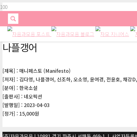
나플갱어
[제목] : 매니페스토 (Manifesto)
[저자] : 김다영, 나플갱어, 신조하, 오소영, 윤여경, 전윤호, 채강D,
[분야] : 한국소설
[출판사] : 네오픽션
[발행일] : 2023-04-03
[정가] : 15,000원
(주)자음과모음 | 10881 경기 파주시 서패동 469-1 | 사업자등록번호