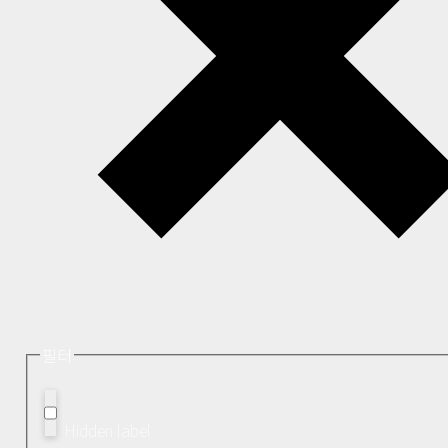
필터
Hidden label