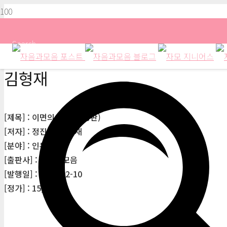
Search
김형재
[제목] : 이면의 도시(개정판)
[저자] : 정진열, 김형재
[분야] : 인문
[출판사] : 자음과모음
[발행일] : 2021-02-10
[정가] : 15,000원