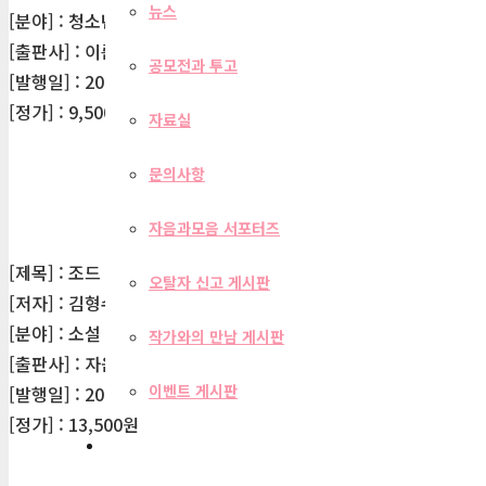
뉴스
[분야] : 청소년
[출판사] : 이룸
공모전과 투고
[발행일] : 2010-04-02
[정가] : 9,500원
자료실
문의사항
자음과모음 서포터즈
[제목] : 조드 2권
오탈자 신고 게시판
[저자] : 김형수
[분야] : 소설
작가와의 만남 게시판
[출판사] : 자음과모음
이벤트 게시판
[발행일] : 2012-02-13
[정가] : 13,500원