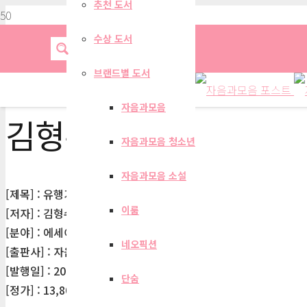
추천 도서
수상 도서
브랜드별 도서
자음과모음
김형수
자음과모음 청소년
자음과모음 소설
[제목] : 유행가들
이룸
[저자] : 김형수
[분야] : 에세이
네오픽션
[출판사] : 자음과모음
[발행일] : 2020-01-05
단숨
[정가] : 13,800원