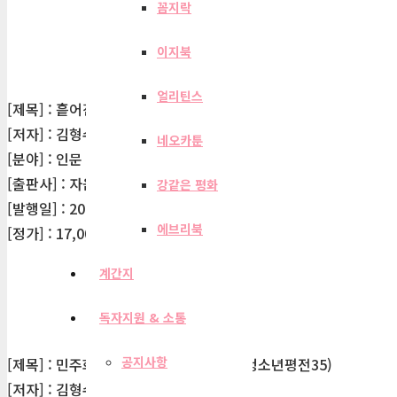
꼼지락
이지북
얼리틴스
[제목] : 흩어진 중심
[저자] : 김형수
네오카툰
[분야] : 인문
[출판사] : 자음과모음
강같은 평화
[발행일] : 2010-07-30
에브리북
[정가] : 17,000원
계간지
독자지원 & 소통
공지사항
[제목] : 민주화와 통일의 선구자 문익환(청소년평전35)
[저자] : 김형수