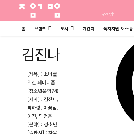
Search
홈
브랜드
도서
계간지
독자지원 & 소통
김진나
[제목] : 소녀를
위한 페미니즘
(청소년문학74)
[저자] : 김진나,
박하령, 이꽃님,
이진, 탁경은
[분야] : 청소년
[출판사] : 자음