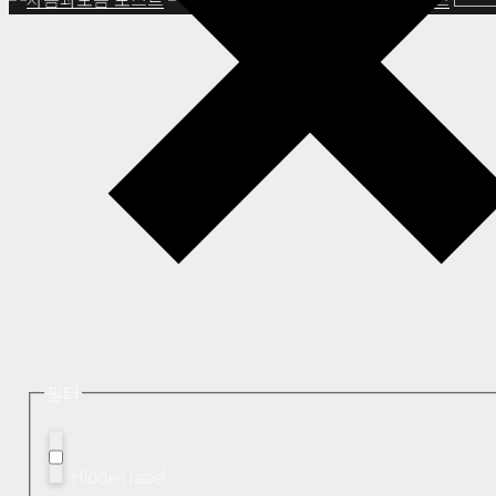
필터
Hidden label