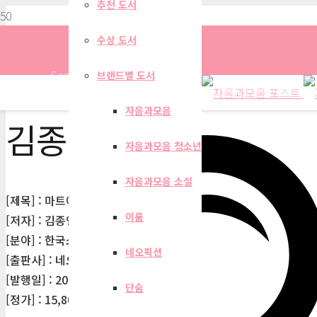
추천 도서
수상 도서
Search
브랜드별 도서
자음과모음
김종연
자음과모음 청소년
자음과모음 소설
[제목] : 마트에 가면 마트에 가면 (새소설 12)
이룸
[저자] : 김종연
[분야] : 한국소설
네오픽션
[출판사] : 네오픽션
[발행일] : 2023-05-19
단숨
[정가] : 15,800원