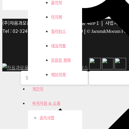
꼼지락
이지북
(주)자음과모음 | 10881 경기 파주시 서패동 469-1 | 사업자등록번호
Tel : 02-324-2347 | Fax : 02-6959-8459 |
© Jaeum&Moeum Publis
얼리틴스
네오카툰
강같은 평화
에브리북
계간지
독자지원 & 소통
공지사항