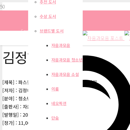
추천 도서
수상 도서
Search
브랜드별 도서
자음과모음
김정하
자음과모음 청소년
자음과모음 소설
[제목] : 파스칼이 들려주는 수학적 귀납법 이야기
이룸
[저자] : 김정하
[분야] : 청소년
네오픽션
[출판사] : 자음과모음
[발행일] : 2008-06-18
단숨
[정가] : 11,000원