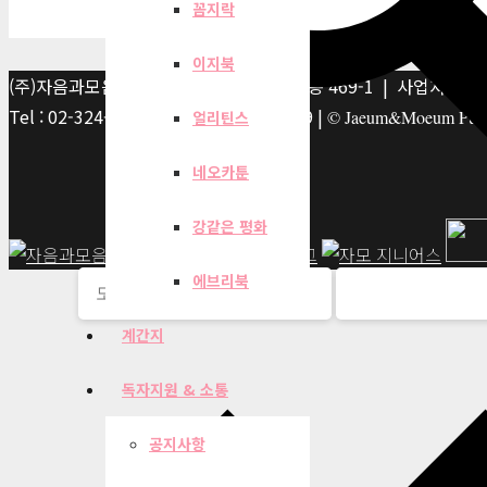
꼼지락
이지북
(주)자음과모음 | 10881 경기 파주시 서패동 469-1 | 사업자등록번호
Tel : 02-324-2347 | Fax : 02-6959-8459 |
© Jaeum&Moeum Publis
얼리틴스
네오카툰
강같은 평화
에브리북
계간지
독자지원 & 소통
공지사항