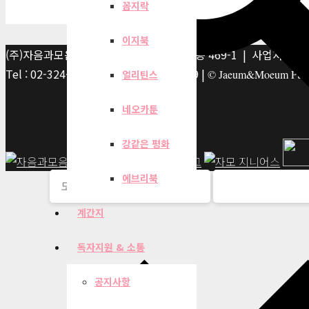
꼼지락
이지북
(주)자음과모음 | 10881 경기 파주시 서패동 469-1 | 사업자등록번호
Tel : 02-324-2347 | Fax : 02-6959-8459 |
© Jaeum&Moeum Publis
얼리틴스
네오카툰
강같은 평화
에브리북
계간지
독자지원 & 소통
공지사항