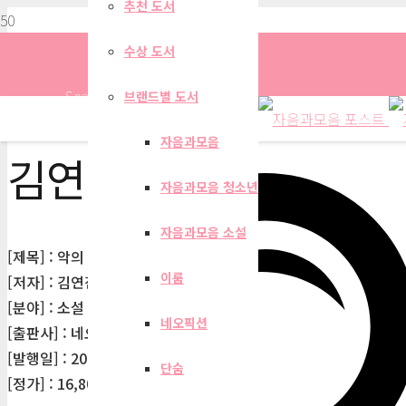
추천 도서
수상 도서
Search
브랜드별 도서
자음과모음
김연진
자음과모음 청소년
자음과모음 소설
[제목] : 악의 회고록(ON 19)
이룸
[저자] : 김연진
[분야] : 소설 > 한국소설 > 판타지소설
네오픽션
[출판사] : 네오픽션
[발행일] : 2024-02-20
단숨
[정가] : 16,800원