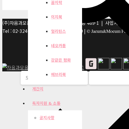
꼼지락
이지북
(주)자음과모음 | 10881 경기 파주시 서패동 469-1 | 사업자등록번호
Tel : 02-324-2347 | Fax : 02-6959-8459 |
© Jaeum&Moeum Publis
얼리틴스
네오카툰
강같은 평화
에브리북
계간지
독자지원 & 소통
공지사항