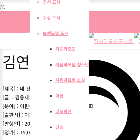
추천 도서
수상 도서
Search
브랜드별 도서
자음과모음
김연우
자음과모음 청소년
자음과모음 소설
[제목] : 네 컷 사진 찰칵! 괴담
이룸
[글] : 김용세
[분야] : 어린이문학>그림/동화책>창작동화
네오픽션
[출판사] : 이지북
[발행일] : 2025-11-20
단숨
[정가] : 15,000원