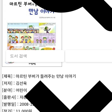
[제목] : 마르틴 부버가 들려주는 만남 이야기
[저자] : 김선욱
[분야] : 어린이
[출판사] : 자음과모음
[발행일] : 2008-12-13
[정가] : 11,000원