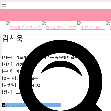
Search
김선욱
[제목] : 키르케고르가 들려주는 죽음에 이르는 병 이야기
[저자] : 김선욱
[분야] : 어린이
[출판사] : 자음과모음
[발행일] : 2007-04-02
[정가] : 11,000원