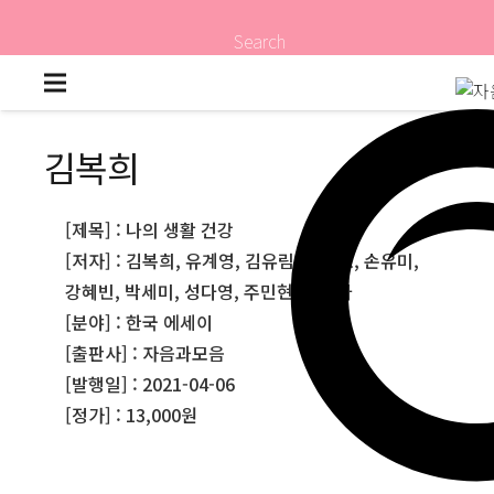
Search
김복희
[제목] : 나의 생활 건강
[저자] : 김복희, 유계영, 김유림, 이소호, 손유미,
강혜빈, 박세미, 성다영, 주민현, 윤유나
[분야] : 한국 에세이
[출판사] : 자음과모음
[발행일] : 2021-04-06
[정가] : 13,000원