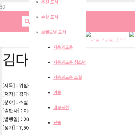
추천 도서
수상 도서
브랜드별 도서
자음과모음
김다은
자음과모음 청소년
자음과모음 소설
[제목] : 위험한 상상
이룸
[저자] : 김다은
[분야] : 소설
네오픽션
[출판사] : 이룸
[발행일] : 2000-09-04
단숨
[정가] : 7,500원