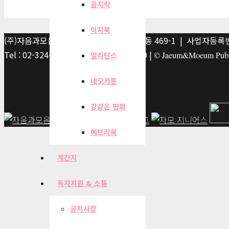
꼼지락
이지북
(주)자음과모음 | 10881 경기 파주시 서패동 469-1 | 사업자등록번호
Tel : 02-324-2347 | Fax : 02-6959-8459 |
© Jaeum&Moeum Publis
얼리틴스
네오카툰
강같은 평화
에브리북
계간지
독자지원 & 소통
공지사항