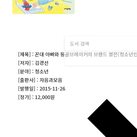
[제목] : 꼰대 아빠와 등골브레이커의 브랜드 썰전(청소년인
[저자] : 김경선
[분야] : 청소년
[출판사] : 자음과모음
[발행일] : 2015-11-26
[정가] : 12,000원