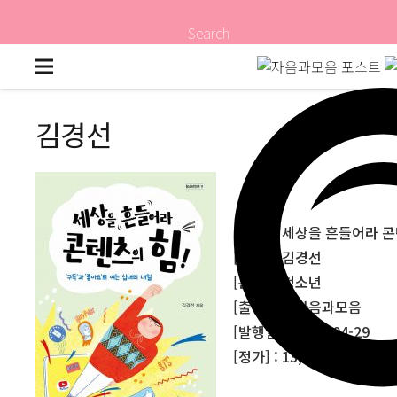
Search
김경선
[제목] : 세상을 흔들어라 
[저자] : 김경선
[분야] : 청소년
[출판사] : 자음과모음
[발행일] : 2019-04-29
[정가] : 13,000원