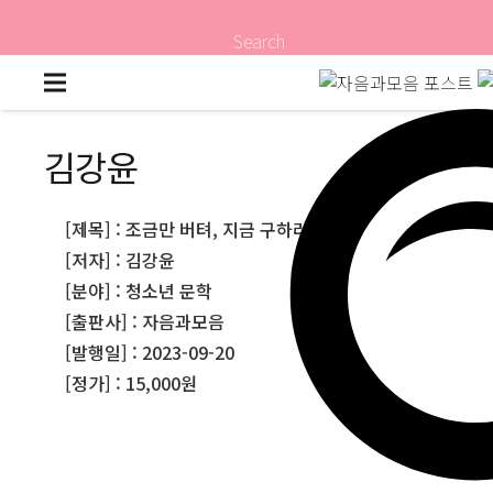
Search
김강윤
[제목] : 조금만 버텨, 지금 구하러 갈게!
[저자] : 김강윤
[분야] : 청소년 문학
[출판사] : 자음과모음
[발행일] : 2023-09-20
[정가] : 15,000원