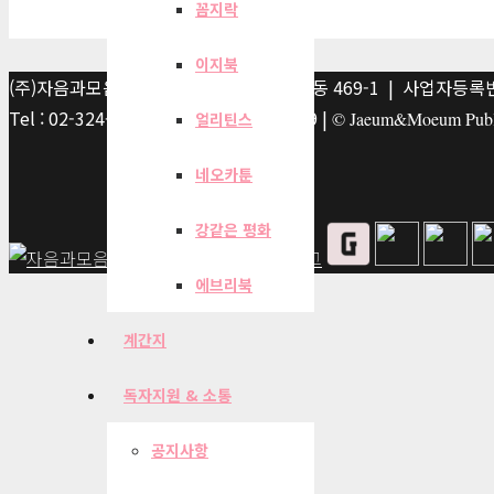
꼼지락
이지북
(주)자음과모음 | 10881 경기 파주시 서패동 469-1 | 사업자등록번호
Tel : 02-324-2347 | Fax : 02-6959-8459 |
© Jaeum&Moeum Publis
얼리틴스
네오카툰
강같은 평화
에브리북
계간지
독자지원 & 소통
공지사항