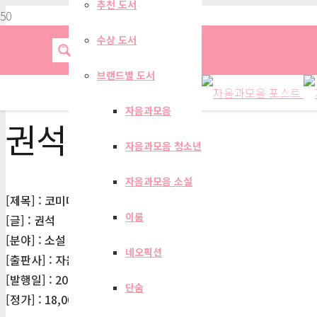
추천 도서
수상 도서
브랜드별 도서
자음과모음
권석
자음과모음 청소년
자음과모음 소설
[제목] : 코미디의 영광
이룸
[글] : 권석
[분야] : 소설 > 한국 장편소설
네오픽션
[출판사] : 자음과모음
[발행일] : 2025-12-30
단숨
[정가] : 18,000원