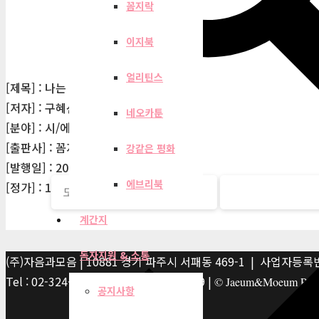
꼼지락
이지북
얼리틴스
[제목] : 나는 너의 반려동물
[저자] : 구혜선
네오카툰
[분야] : 시/에세이
[출판사] : 꼼지락
강같은 평화
[발행일] : 2019-10-01
에브리북
[정가] : 13,000원
계간지
독자지원 & 소통
(주)자음과모음 | 10881 경기 파주시 서패동 469-1 | 사업자등록번호
Tel : 02-324-2347 | Fax : 02-6959-8459 |
© Jaeum&Moeum Publis
공지사항