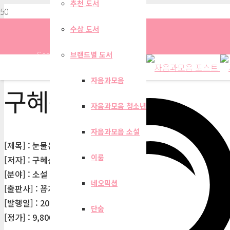
추천 도서
수상 도서
Search
브랜드별 도서
자음과모음
구혜선
자음과모음 청소년
자음과모음 소설
[제목] : 눈물은 하트 모양
이룸
[저자] : 구혜선
[분야] : 소설
네오픽션
[출판사] : 꼼지락
[발행일] : 2019-05-27
단숨
[정가] : 9,800원