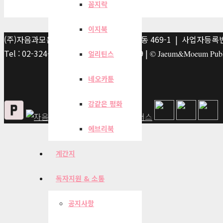
꼼지락
이지북
(주)자음과모음 | 10881 경기 파주시 서패동 469-1 | 사업자등록번호
Tel : 02-324-2347 | Fax : 02-6959-8459 |
© Jaeum&Moeum Publis
얼리틴스
네오카툰
강같은 평화
에브리북
계간지
독자지원 & 소통
공지사항