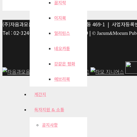
꼼지락
이지북
(주)자음과모음 | 10881 경기 파주시 서패동 469-1 | 사업자등록번호
Tel : 02-324-2347 | Fax : 02-6959-8459 |
© Jaeum&Moeum Publis
얼리틴스
네오카툰
강같은 평화
에브리북
계간지
독자지원 & 소통
공지사항