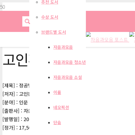
추천 도서
수상 도서
브랜드별 도서
자음과모음
고인환
자음과모음 청소년
자음과모음 소설
[제목] : 정공법의 문학
이룸
[저자] : 고인환
[분야] : 인문
네오픽션
[출판사] : 자음과모음
[발행일] : 2014-06-11
단숨
[정가] : 17,500원