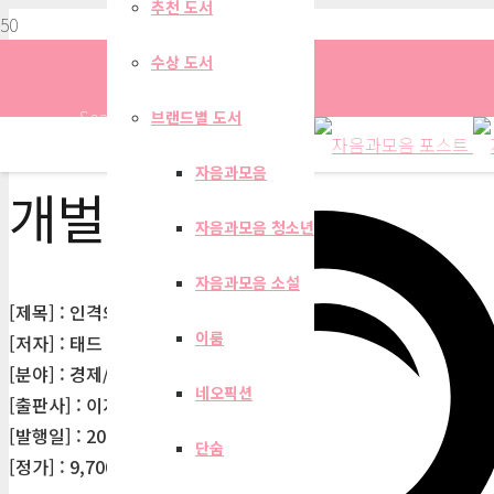
추천 도서
수상 도서
Search
브랜드별 도서
자음과모음
개벌린
자음과모음 청소년
자음과모음 소설
[제목] : 인격의 힘
이룸
[저자] : 태드 A, 개벌린, 론 시몬스
[분야] : 경제/경영
네오픽션
[출판사] : 이지북
[발행일] : 2003-09-28
단숨
[정가] : 9,700원