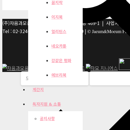
꼼지락
이지북
(주)자음과모음 | 10881 경기 파주시 서패동 469-1 | 사업자등록번호
Tel : 02-324-2347 | Fax : 02-6959-8459 |
© Jaeum&Moeum Publis
얼리틴스
네오카툰
강같은 평화
에브리북
계간지
독자지원 & 소통
공지사항