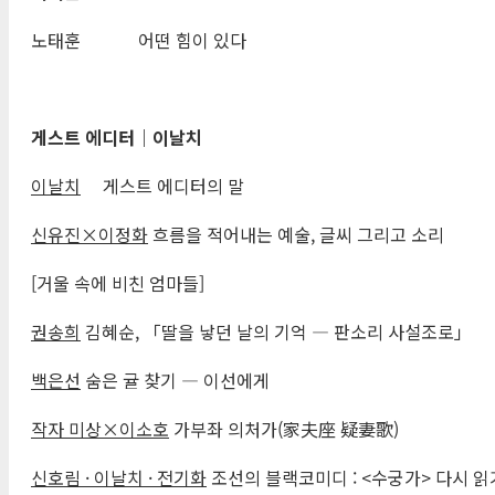
노태훈 어떤 힘이 있다
게스트 에디터
｜
이날치
이날치
게스트 에디터의 말
신유진
×
이정화
흐름을 적어내는 예술, 글씨 그리고 소리
[거울 속에 비친 엄마들]
권송희
김혜순, 「딸을 낳던 날의 기억 ― 판소리 사설조로」
백은선
숨은 귤 찾기 ― 이선에게
작자 미상
×
이소호
가부좌 의처가(家夫座 疑妻歌)
신호림
·
이날치
·
전기화
조선의 블랙코미디 : <수궁가> 다시 읽