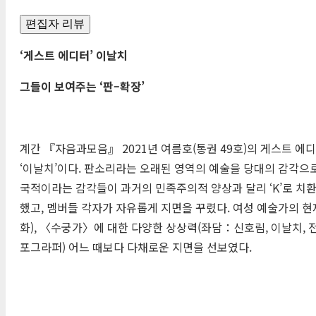
편집자 리뷰
‘
게스트 에디터
’
이날치
그들이 보여주는
‘
판
–
확장
’
계간 『자음과모음』 2021년 여름호(통권 49호)의 게스트 에
‘이날치’이다. 판소리라는 오래된 영역의 예술을 당대의 감각으로
국적이라는 감각들이 과거의 민족주의적 양상과 달리 ‘K’로 치환
했고, 멤버들 각자가 자유롭게 지면을 꾸렸다. 여성 예술가의 현
화), 〈수궁가〉에 대한 다양한 상상력(좌담：신호림, 이날치, 전
포그라퍼) 어느 때보다 다채로운 지면을 선보였다.