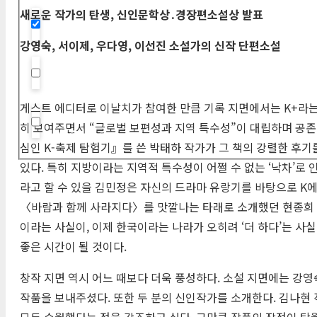
새로운 작가의 탄생
,
신인문학상
․
경장편소설상 발표
Hidden label
강영숙
,
서이제
,
우다영
,
이선진 소설가의 신작 단편소설
Hidden label
게스트 에디터로 이날치가 참여한 만큼 기록 지면에서는 K+라는
히 보여주면서 “글로벌 보편성과 지역 특수성”이 대립하며 공존
Hidden label
심인 K-축제 탐험기』를 쓴 박태하 작가가 그 책의 강렬한 후기
있다. 특히 지방이라는 지역적 특수성이 어쩔 수 없는 ‘낙차’로 
라고 할 수 있을 김민정은 자신의 드라마 유랑기를 바탕으로 K에
〈바람과 함께 사라지다〉를 맛깔나는 타래로 소개했던 현종희 님
이라는 사실이, 이제 한국이라는 나라가 오히려 ‘더 하다’는 사
좋은 시간이 될 것이다.
창작 지면 역시 어느 때보다 더욱 풍성하다. 소설 지면에는 강영숙
작품을 보내주셨다. 또한 두 분의 신인작가를 소개한다. 김나현
모두 수월했다는 점을 강조하고 싶다. 그만큼 작품의 장점이 탁월