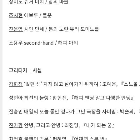
장미도
슈거 비치 / 양의 마을
조시현
에브루 / 불운
진은영
시인 만세 / 봄의 노란 유리 도미노를
조용우
second-hand / 해피 아워
크리티카
｜
사설
강희정
‘없던 셈’ 치지 않고 살아가기 위하여 : 조예은, 『스노
성현아
최선의 불행 : 황현진, 『해피 엔딩 말고 다행한 엔딩』
전승민
매일의 오늘 동안 걷다가 그만 극장을 사버림 : 박솔뫼,
진기환
안녕, 그리고 안녕 : 최진영, 『내가 되는 꿈』
최정호
불행의 방문 : 편혜영, 『어쩌면 스무 번』