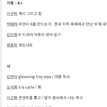
기록
｜
K+
이규탁
케이 그리고 팝
박태하
무엇이 K를 만드는가 : 한국 지역 축제에서 만난 ‘K’에 
김민정
K-드라마 덕후의 성덕 일기
현종희
과잉사회
시
김연덕
gleaming tiny area / 여름 독서
오석화
à la carte / 퐁
이근화
콘센트를 뽑고 / 딸의 꿈속에서 나는 죽고