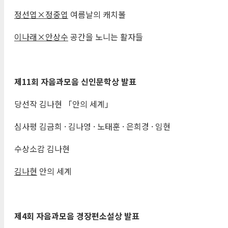
정선엽
×
정중엽
여름날의 캐치볼
이나래
×
안상수
공간을 노니는 활자들
제
11
회 자음과모음 신인문학상 발표
당선작 김나현 「안의 세계」
심사평 김금희 · 김나영 · 노태훈 · 은희경 · 임현
수상소감 김나현
김나현
안의 세계
제
4
회 자음과모음 경장편소설상 발표