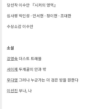
당선작 이수안 『시커의 영역』
심사평 박인성 · 안서현 · 정이현 · 조대한
수상소감 이수안
소설
강영숙
더스트 트래블
서이제
두개골의 안과 밖
우다영
그러나 누군가는 더 검은 밤을 원한다
이선진
부나, 나