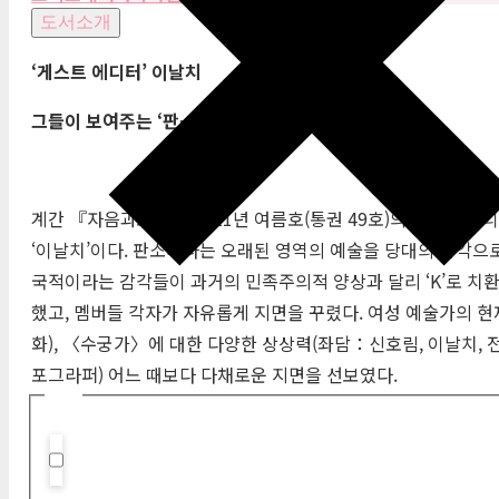
도서소개
‘
게스트 에디터
’
이날치
그들이 보여주는
‘
판
–
확장
’
계간 『자음과모음』 2021년 여름호(통권 49호)의 게스트 에
‘이날치’이다. 판소리라는 오래된 영역의 예술을 당대의 감각으로
국적이라는 감각들이 과거의 민족주의적 양상과 달리 ‘K’로 치환
했고, 멤버들 각자가 자유롭게 지면을 꾸렸다. 여성 예술가의 현
화), 〈수궁가〉에 대한 다양한 상상력(좌담：신호림, 이날치, 전
포그라퍼) 어느 때보다 다채로운 지면을 선보였다.
필터
Hidden label