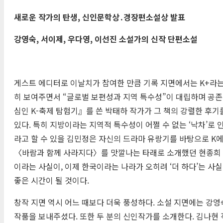
새로운 작가의 탄생
,
신인문학상
․
경장편소설상 발표
강영숙
,
서이제
,
우다영
,
이선진 소설가의 신작 단편소설
게스트 에디터로 이날치가 참여한 만큼 기록 지면에서는 K+라는
히 보여주면서 “글로벌 보편성과 지역 특수성”이 대립하며 공존
심인 K-축제 탐험기』를 쓴 박태하 작가가 그 책의 강렬한 후기
있다. 특히 지방이라는 지역적 특수성이 어쩔 수 없는 ‘낙차’로 
라고 할 수 있을 김민정은 자신의 드라마 유랑기를 바탕으로 K에
〈바람과 함께 사라지다〉를 맛깔나는 타래로 소개했던 현종희 님
이라는 사실이, 이제 한국이라는 나라가 오히려 ‘더 하다’는 사
좋은 시간이 될 것이다.
창작 지면 역시 어느 때보다 더욱 풍성하다. 소설 지면에는 강영숙
작품을 보내주셨다. 또한 두 분의 신인작가를 소개한다. 김나현