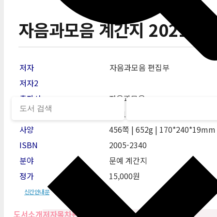
자음과모음 계간지 2021 여
저자
자음과모음 편집부
저자2
출판사
자음과모음
발행일
2021-06-01
사양
456쪽 | 652g | 170*240*19mm
ISBN
2005-2340
분야
문예 계간지
정가
15,000원
신간안내문
도서소개
저자
목차
편집자 리뷰