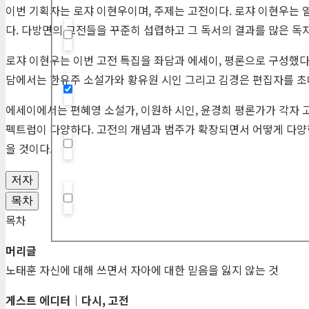
이번 기획자는 로쟈 이현우이며, 주제는 고전이다. 로쟈 이현우는
다. 다방면의 고전들을 꾸준히 섭렵하고 그 독서의 결과를 많은 독
Hidden label
로쟈 이현우는 이번 고전 특집을 좌담과 에세이, 평론으로 구성했다
담에서는 한유주 소설가와 황유원 시인 그리고 김경은 편집자를 초
Hidden label
에세이에서는 편혜영 소설가, 이원하 시인, 윤경희 평론가가 각자 
펙트럼이 다양하다. 고전의 개념과 범주가 확장되면서 어떻게 다양한
을 것이다.
Hidden label
저자
목차
Hidden label
목차
머리글
노태훈 자신에 대해 쓰면서 자아에 대한 믿음을 잃지 않는 것
게스트 에디터｜다시, 고전