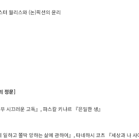
스터 월리스와 (논)픽션의 윤리
의 정문]
너무 시끄러운 고독』, 파스칼 키냐르 『은밀한 생』
지
게 일하고 쫄딱 망하는 삶에 관하여』, 타네하시 코츠 『세상과 나 사