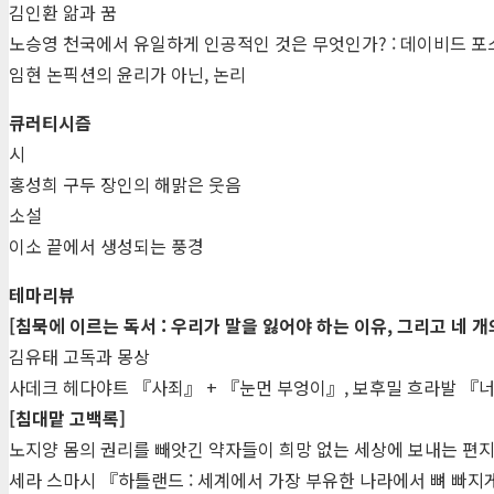
김인환 앎과 꿈
노승영 천국에서 유일하게 인공적인 것은 무엇인가? : 데이비드 포
임현 논픽션의 윤리가 아닌, 논리
큐러티시즘
시
홍성희 구두 장인의 해맑은 웃음
소설
이소 끝에서 생성되는 풍경
테마리뷰
[침묵에 이르는 독서 : 우리가 말을 잃어야 하는 이유, 그리고 네 개
김유태 고독과 몽상
사데크 헤다야트 『사죄』 + 『눈먼 부엉이』, 보후밀 흐라발 『
[침대맡 고백록]
노지양 몸의 권리를 빼앗긴 약자들이 희망 없는 세상에 보내는 편
세라 스마시 『하틀랜드 : 세계에서 가장 부유한 나라에서 뼈 빠지