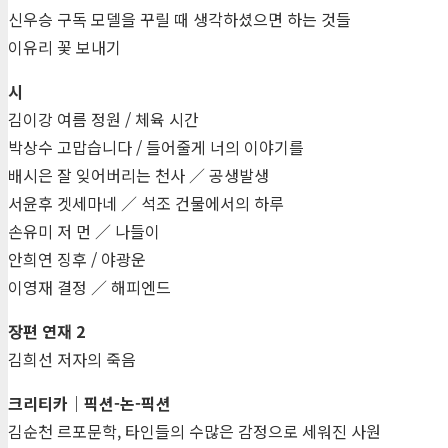
신우승 구독 모델을 꾸릴 때 생각하셨으면 하는 것들
이유리 꽃 보내기
시
김이강 여름 정원 / 체육 시간
박상수 고맙습니다 / 들어줄게 너의 이야기를
배시은 잘 잊어버리는 천사 ／ 공생발생
서윤후 겟세마네 ／ 석조 건물에서의 하루
손유미 저 먼 ／ 나들이
안희연 징후 / 야광운
이영재 결정 ／ 해피엔드
장편 연재 2
김희선 저자의 죽음
크리티카｜픽션-논-픽션
김순천 르포문학, 타인들의 수많은 감정으로 세워진 사원