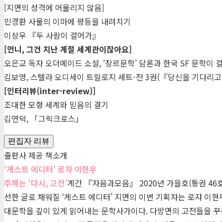
[지면의 성격에 어울리지 않음]
민경환 사물의 이마에 평등을 내려치기
이상우 『두 사람이 걸어가』
[언니, 그건 지난 계절 세계관이잖아요]
오은교 독자 오더메이드 소설, ‘장르문학’ 담론과 한국 SF 문학이 
김보영, 스텔라 오디세이 트릴로지 세트-전 3권(『당신을 기다리고
[인터리뷰(inter-review)]
조대한 모형 세계와 믿음의 결기
김연덕, 「그릭크로스」
편집자 리뷰
출판사 제공 책소개
‘게스트 에디터’ 로쟈 이현우
주제는 ‘다시, 고전’
계간 『자음과모음』 2020년 가을호(통권 4
선한 글로 채워질 ‘게스트 에디터’ 지면의 이번 기획자는 로쟈 이
대문학을 깊이 있게 읽어내는 문학사가이다. 다방면의 고전들을 꾸