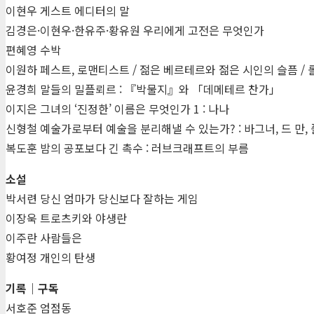
이현우 게스트 에디터의 말
김경은·이현우·한유주·황유원 우리에게 고전은 무엇인가
편혜영 수박
이원하 페스트, 로맨티스트 / 젊은 베르테르와 젊은 시인의 슬픔 /
윤경희 말들의 밀플뢰르 : 『박물지』와 「데메테르 찬가」
이지은 그녀의 ‘진정한’ 이름은 무엇인가 1 : 나나
신형철 예술가로부터 예술을 분리해낼 수 있는가? : 바그너, 드 만,
복도훈 밤의 공포보다 긴 촉수 : 러브크래프트의 부름
소설
박서련 당신 엄마가 당신보다 잘하는 게임
이장욱 트로츠키와 야생란
이주란 사람들은
황여정 개인의 탄생
기록｜구독
서호준 엄점동