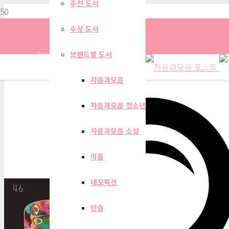
추천 도서
수상 도서
Search
브랜드별 도서
자음과모음
자음과모음 청소년
자음과모음 계간지 202
자음과모음 소설
이룸
네오픽션
단숨