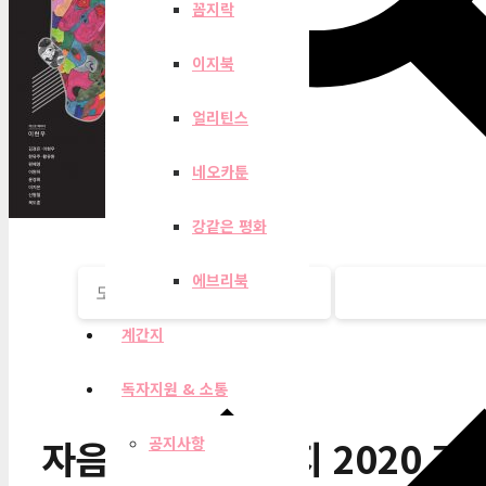
꼼지락
이지북
얼리틴스
네오카툰
강같은 평화
에브리북
계간지
독자지원 & 소통
자음과모음 계간지 2020 가
공지사항