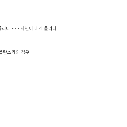
 롤리타…… 자연이 내게 올라타
 폴란스키의 경우