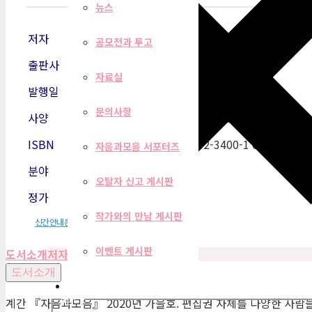
뉴스
저자
자음과모음 편집부
공모전과 투고
출판사
자음과모음
자료실
발행일
2020-09-01
문의사항
사양
420쪽 | 170*240
ISBN
977-20-052-3400-1 03900
자음과모음 서포터즈
분야
계간지
오탈자 신고 게시판
정가
15,000원
작가와의 만남 게시판
신간안내문
이벤트 게시판
도서소개
저자
목차
편집자 리뷰
도서소개
필터
계간 『자음과모음』 2020년 가을호. 편집권 자체를 다양한 사람