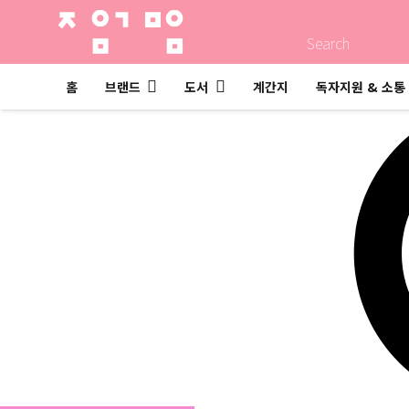
Search
홈
브랜드
도서
계간지
독자지원 & 소통
자음과모음 계간지 2