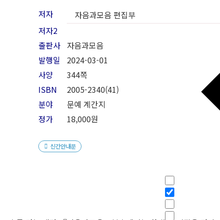
저자
자음과모음 편집부
저자2
출판사
자음과모음
발행일
2024-03-01
사양
344쪽
ISBN
2005-2340(41)
분야
문예 계간지
정가
18,000원
신간안내문
필터
Hidden labe
Hidden labe
Hidden labe
Hidden labe