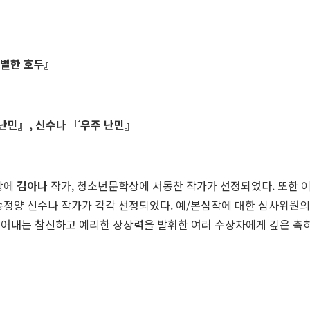
별한 호두
』
 난민
』
,
신수나
『
우주 난민
』
상에
김아나
작가, 청소년문학상에 서동찬 작가가 선정되었다. 또한 
송정양 신수나 작가가 각각 선정되었다. 예/본심작에 대한 심사위원의
읽어내는 참신하고 예리한 상상력을 발휘한 여러 수상자에게 깊은 축