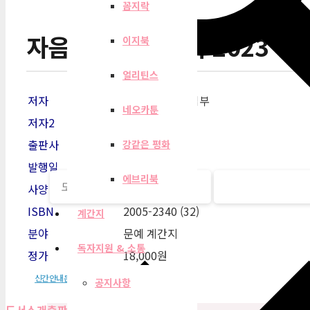
꼼지락
자음과모음 계간지 2023 여
이지북
얼리틴스
저자
자음과모음 편집부
네오카툰
저자2
출판사
자음과모음
강같은 평화
발행일
2023-06-01
에브리북
사양
468쪽
ISBN
2005-2340 (32)
계간지
분야
문예 계간지
독자지원 & 소통
정가
18,000원
신간안내문
공지사항
도서소개
출판사 리뷰
목차
책 속에서