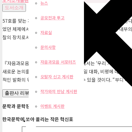
뉴스
도서소개
공모전과 투고
57호를 맞는 계간 『자음과모음』에서는 ‘작은 혁신호’를 시도한다
었던 체제에서 정반대로 방향을 바꾸어, 수렴과 집중을 통해 내부의
자료실
찰의 장치로서의 문예지를 설계하기로 한 것이다.”
문의사항
자음과모음 서포터즈
『자음과모음』이 선보이는 작은 혁신호에서는 ‘우리 시대 비평’이
새로운 논의를 모아보았고, 평론가들의 메일 대화, 비평에 대한 비
오탈자 신고 게시판
적인 발화의 위치에 선 독서 경험을 읽을 수 있을 것이다. “부디 
작가와의 만남 게시판
출판사 리뷰
문학과 문학장에 대한 질문
,
응답
,
반향
이벤트 게시판
한국문학에 쏘아 올리는 작은 혁신호
필터