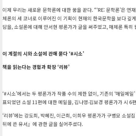
이제 우리는 새로운 문학론에 대한 꿈을 꾼다. “‘RE: 문학론’은 
체론의 세 코너로 이루어진 이 기획이 현재의 한국문학을 보다 깊게
담을, 소설론에 대해 안서현 평론가가 글을 써주었고, 매체론 특히
이 계절의 시와 소설에 관해 묻다
‘#
시소
’
책을 읽는다는 경험과 확장
‘
리뷰
’
‘#시소’에서는 두 평론가가 작품 수의 제한 없이, 기존의 ‘매일메
표되었던 소설 11편에 대한 메일을, 김나영‧김보경 평론가가 시 6
‘리뷰’에는 강도희, 박혜진, 이근희, 이희우 평론가가 구병모 소설
뒤에 쓴 유서』에 관한 글을 실어주셨다.