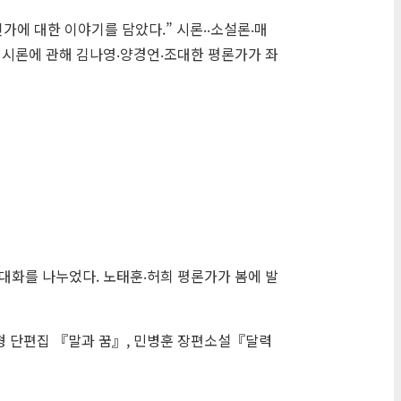
인가에 대한 이야기를 담았다.” 시론‧‧소설론‧매
 시론에 관해 김나영‧양경언‧조대한 평론가가 좌
 대화를 나누었다. 노태훈‧허희 평론가가 봄에 발
선형 단편집 『말과 꿈』, 민병훈 장편소설『달력