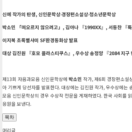
신예 작가의 탄생
,
신인문학상
‧
경장편소설상
‧
청소년문학상
박소민
「
떠오르지 않으려고
」
,
김아나
『
1990XX
』
,
서동찬
『
특
이지북 초록별샤미
SF
환경동화상 발표
대상 김진원
『
호모 플라스티쿠스
』
,
우수상 송정양
『
2084
지구
제13회 자음과모음 신인문학상에
박소민
작가, 제6회 경장편소설
아 기쁘게 당선자를 발표한다. 대상에는 김진원 작가, 우수상에는 
모음 신인문학상의 경우 수상작 전문을 게재하였다. 한국 사회를 
응원을 보낸다.
목차
머리글