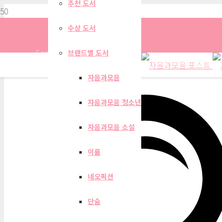
추천 도서
수상 도서
Search
브랜드별 도서
자음과모음
자음과모음 청소년
자음과모음 계간지 202
자음과모음 소설
이룸
네오픽션
단숨