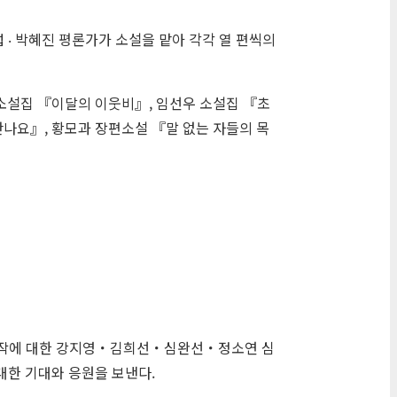
 ‧ 박혜진 평론가가 소설을 맡아 각각 열 편씩의
영 소설집 『이달의 이웃비』, 임선우 소설집 『초
나요』, 황모과 장편소설 『말 없는 자들의 목
/본심작에 대한 강지영・김희선・심완선・정소연 심
대한 기대와 응원을 보낸다.