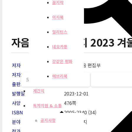
꼼지락
이지북
얼리틴스
자음과모음 계간지 2023 겨
네오카툰
강같은 평화
저자
자음과모음 편집부
저자2
에브리북
출판사
자음과모음
계간지
발행일
2023-12-01
사양
476쪽
독자지원 & 소통
ISBN
2005-2340 (34)
공지사항
분야
문예 계간지
정가
18,000원