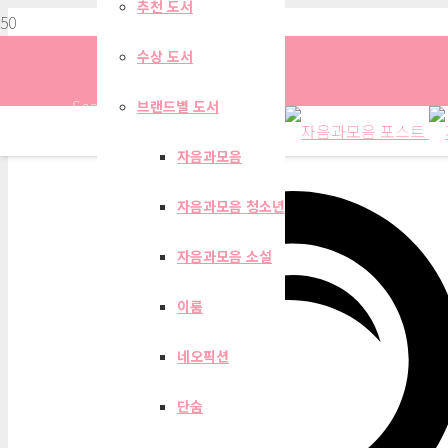
추천 도서
수상 도서
Search
브랜드별 도서
자음과모음
자음과모음 청소년
자음과모음 계간지 202
자음과모음 소설
이룸
네오픽션
단숨