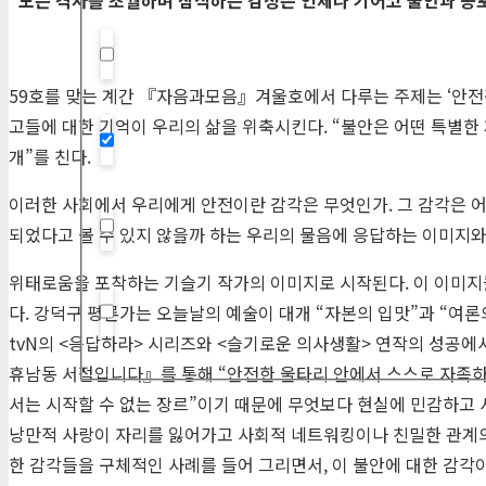
Hidden label
59호를 맞는 계간 『자음과모음』겨울호에서 다루는 주제는 ‘안전감
고들에 대한 기억이 우리의 삶을 위축시킨다. “불안은 어떤 특별한
개”를 친다.
Hidden label
이러한 사회에서 우리에게 안전이란 감각은 무엇인가. 그 감각은 
되었다고 볼 수 있지 않을까 하는 우리의 물음에 응답하는 이미지와
Hidden label
위태로움을 포착하는 기슬기 작가의 이미지로 시작된다. 이 이미
다. 강덕구 평론가는 오늘날의 예술이 대개 “자본의 입맛”과 “여론
Hidden label
tvN의 <응답하라> 시리즈와 <슬기로운 의사생활> 연작의 성공
휴남동 서점입니다』를 통해 “안전한 울타리 안에서 스스로 자족하
서는 시작할 수 없는 장르”이기 때문에 무엇보다 현실에 민감하고
낭만적 사랑이 자리를 잃어가고 사회적 네트워킹이나 친밀한 관계의
한 감각들을 구체적인 사례를 들어 그리면서, 이 불안에 대한 감각