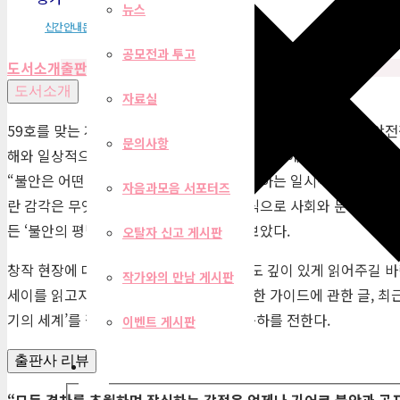
뉴스
신간안내문
공모전과 투고
도서소개
출판사 리뷰
목차
책 속에서
도서소개
자료실
59호를 맞는 계간 『자음과모음』겨울호에서 다루는 주제는 ‘안전감
문의사항
해와 일상적으로 경험하는 사건들, 즉 한국 사회에서 발생하는 이루
“불안은 어떤 특별한 계기를 통해서만 발생하는 일시적인 감정이 아
자음과모음 서포터즈
란 감각은 무엇인가. 그 감각은 어떠한 방식으로 사회와 문화를 변형
든 ‘불안의 평범성’에 관해 이야기를 나눠보았다.
오탈자 신고 게시판
창작 현장에 대한 RE: 문학론 마지막 연재도 깊이 있게 읽어주길 
작가와의 만남 게시판
세이를 읽고자 하는 독자에게 전하는 유쾌한 가이드에 관한 글, 최근
기의 세계’를 펼친 수상자에게 진심으로 축하를 전한다.
이벤트 게시판
출판사 리뷰
필터
“
모든 격차를 초월하며 잠식하는 감정은 언제나 기어코 불안과 공