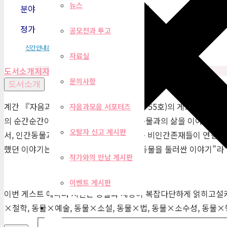
뉴스
분야
문예 계간지
정가
15,000원
공모전과 투고
신간안내문
자료실
도서소개
저자
목차
편집자 리뷰
문의사항
도서소개
계간 『자음과모음』 2022년 겨울호(통권 55호)의 게스트 에디터
자음과모음 서포터즈
의 순간순간이 정치와 사랑의 장이 되는 동물과의 삶을 이야기한다.
오탈자 신고 게시판
서, 인간동물과 비인간동물들, 나아가 모든 비인간존재들이 연결되어
했던 이야기는 “단순히 권리를 넘어서서 동물을 둘러싼 이야기”라 할
작가와의 만남 게시판
이벤트 게시판
이번 게스트 에디터 지면은 동물과 세상이 복잡다단하게 얽히고설켜
×철학, 동물×예술, 동물×소설, 동물×법, 동물×소수성, 동물×
필터