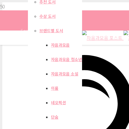
추천 도서
수상 도서
Search
브랜드별 도서
자음과모음
자음과모음 청소년
자음과모음 계간지 202
자음과모음 소설
이룸
네오픽션
단숨