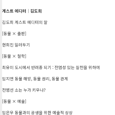
게스트 에디터
｜
김도희
김도희 게스트 에디터의 말
[동물 × 출판]
현희진 일러두기
[동물 × 철학]
최유미 도시에서 반려종 되기 : 전염성 있는 실천을 위하여
임지연 동물 해방, 동물 권리, 동물 관계
전범선 소는 누가 키우나?
[동물 × 예술]
임은우 동물과의 공생을 위한 예술적 상상