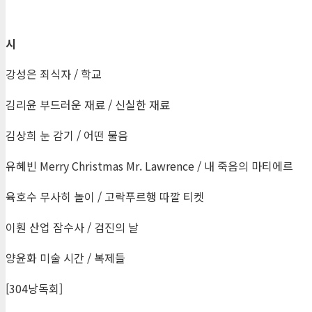
시
강성은 죄식자 / 학교
김리윤 부드러운 재료 / 신실한 재료
김상희 눈 감기 / 어떤 물음
유혜빈 Merry Christmas Mr. Lawrence / 내 죽음의 마티에르
육호수 무사히 놀이 / 고락푸르행 따깔 티켓
이훤 산업 잠수사 / 검진의 날
양윤화 미술 시간 / 복제들
[304낭독회]