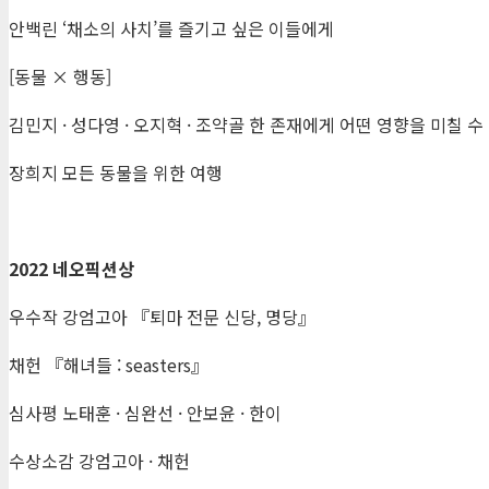
안백린 ‘채소의 사치’를 즐기고 싶은 이들에게
[동물 × 행동]
김민지 · 성다영 · 오지혁 · 조약골 한 존재에게 어떤 영향을 미칠 수
장희지 모든 동물을 위한 여행
2022
네오픽션상
우수작 강엄고아 『퇴마 전문 신당, 명당』
채헌 『해녀들 : seasters』
심사평 노태훈 · 심완선 · 안보윤 · 한이
수상소감 강엄고아 · 채헌