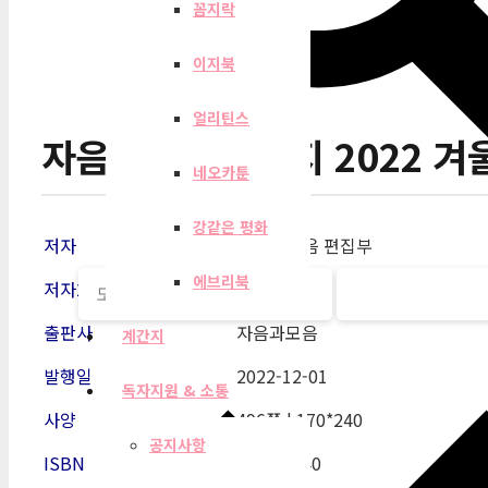
꼼지락
이지북
얼리틴스
자음과모음 계간지 2022 겨
네오카툰
강같은 평화
저자
자음과모음 편집부
에브리북
저자2
출판사
자음과모음
계간지
발행일
2022-12-01
독자지원 & 소통
사양
496쪽 | 170*240
공지사항
ISBN
2005-2340