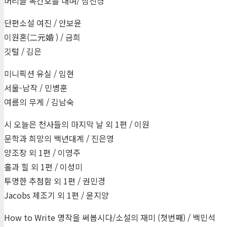
머리글 복간호를 내며/ 심진경
단편소설 여진 / 안보윤
이원혼(二元婚 ) / 금희
깃털 / 김은
미니픽션 유실 / 임현
서울-남작 / 민병훈
여름의 무게 / 김남숙
시 오늘은 천사들의 마지막 날 외 1편 / 이원
문학과 희망의 백년대계 / 진은영
양조장 외 1편 / 이영주
홀과 힐 외 1편 / 이성미
투명한 추첨함 외 1편 / 권민경
Jacobs 제조기 외 1편 / 윤지양
How to Write 명작을 써봅시다/소설의 재미 (첫번째) / 백민석