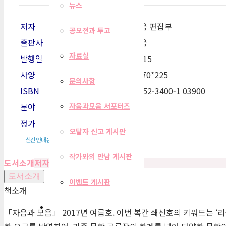
뉴스
저자
자음과모음 편집부
공모전과 투고
출판사
자음과모음
자료실
발행일
2017-06-15
사양
368쪽 | 170*225
문의사항
ISBN
977-20-052-3400-1 03900
분야
계간지
자음과모음 서포터즈
정가
10,000원
오탈자 신고 게시판
신간안내문
작가와의 만남 게시판
도서소개
저자
목차
편집자 리뷰
도서소개
이벤트 게시판
책소개
「자음과 모음」 2017년 여름호. 이번 복간 쇄신호의 키워드는 ‘