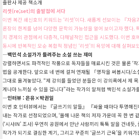
출판사 제공 책소개
리셋(re;set)의 출발점에 서다
이번 복간 쇄신호의 키워드는 ‘리셋’이다. 새롭게 선보이는 『자음
론장의 한계를 넘어 다양한 문학의 가능성을 열어 보이고자 했다.
치 경제의 관점에서 다층적, 다채널적인 접근을 시도했다. 이번 호
동시에 반복적인 모순 복합적 정념인 ‘리셋’의 욕망에 대해 살펴보
―백민석 소설가가 들려주는 소설 쓰는 재미
강렬하면서도 파격적인 작품으로 독자들을 매료시킨 것은 물론 ‘작
법을 공개한다. 앞으로 네 번에 걸쳐 연재될 「명작을 써봅시다/소
그대로 옮겨놓았다. “제 강의를 들었던 분들은 이 강의록에서 제 목
게나마 느끼실 수 있을 겁니다”라는 작가의 말처럼 백민석 소설가를
―인터뷰 : 은유×박권일
이번 호 인터뷰에서는 『글쓰기의 말들』 『싸울 때마다 투명해진다』
내는 작가로 선정되었으며, ‘올해 나온 책의 저자 가운데 꼭 한 번
(‘시사IN’ 조사) 우연히 공원에서 만난 사람끼리 툭툭 말을 건네
작가가 되기로 결심한 계기, 그리고 꾸준히 ‘글쓰기 근육’을 키워가