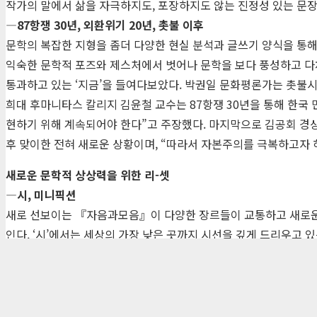
작가의 말에서 삶을 자극하지도, 포장하지도 않는 진정성 있는 문장
―87항쟁 30년, 외환위기 20년, 촛불 이후
문학의 복잡한 지형을 좀더 다양한 현실 분석과 글쓰기 양식을 통해
익숙한 문학적 포즈와 제스처에서 벗어나 문학을 보다 풍성하고 다채롭게
통과하고 있는 ‘지금’을 들여다보았다. 박권일 문화평론가는 촛불시
희대 후마니타스 칼리지 김윤철 교수는 87항쟁 30년을 통해 한국
현하기 위해 계속되어야 한다”고 주장했다. 마지막으로 김공회 경상대
후 맞이한 전혀 새로운 상황이며, “따라서 자본주의를 극복하고자
새로운 문학적 상상력을 위한 리-셋
―시, 미니픽션
새로 선보이는 『자음과모음』이 다양한 장르들이 교통하고 새로운 문
인다. ‘시’에서는 세상의 가장 낮은 곳까지 시선을 깊게 드리우고 있
이야기성을 원하는 독자들의 요구에 발맞춰 기획되었다. 임현, 민병
있다. 독자들의 관심과 일독을 권한다.
(주)자음과모음 | 10881 경기 파주시 서패동 469-1 | 사업자등록번호