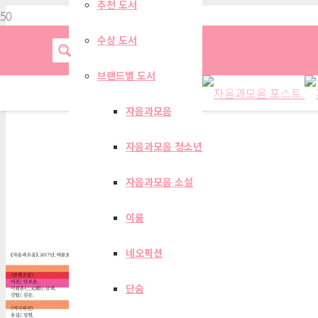
추천 도서
수상 도서
브랜드별 도서
자음과모음
자음과모음 청소년
자음과모음 계간지 201
자음과모음 소설
이룸
네오픽션
단숨