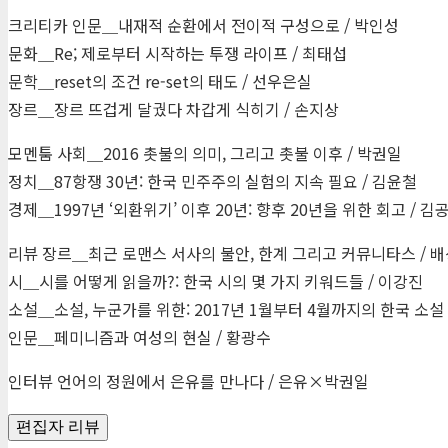
크리티카 인문＿내재적 순환에서 전이적 구성으로 / 박인성
문화＿Re; 제로부터 시작하는 투쟁 라이프 / 최태섭
문학＿reset의 조건 re-set의 태도 / 선우은실
장르＿장르 뜨겁게 달궜다 차갑게 식히기 / 손지상
모멘툼 사회＿2016 촛불의 의미, 그리고 촛불 이후 / 박권일
정치＿87항쟁 30년: 한국 민주주의 실험의 지속 필요 / 김윤철
경제＿1997년 ‘외환위기’ 이후 20년: 향후 20년을 위한 회고 / 김
리뷰 장르＿최근 로맨스 서사의 불안, 한계 그리고 커뮤니타스 / 
시＿시를 어떻게 읽을까?: 한국 시의 몇 가지 키워드들 / 이강진
소설＿소설, 누군가를 위한: 2017년 1월부터 4월까지의 한국 소설 
인문＿페미니즘과 여성의 현실 / 황광수
인터뷰 언어의 정원에서 은유를 만나다 / 은유×박권일
편집자 리뷰