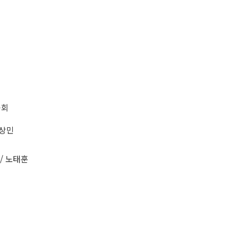
공회
배상민
/ 노태훈