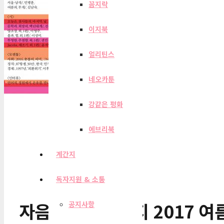
꼼지락
이지북
얼리틴스
네오카툰
강같은 평화
에브리북
계간지
독자지원 & 소통
자음과모음 계간지 2017 여
공지사항