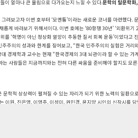
들이 얼마나 큰 울림으로 다가오는지 느낄 수 있다.
문학의 탈문학화,
 그려보고자 이번 호부터 ‘모멘툼’이라는 새로운 코너를 마련했다. 
 바라보기 위해서이다. 이번 호에는 ‘80항쟁 30년’ ‘외환위기 2
위를 ‘혁명이 아닌 정상화 열망이 추동한 질서 회복 운동’이었다고 진
 민주주의의 성과와 한계를 짚어보고, “한국 민주주의의 실험은 거리
 경제학과 교수는 현재 “한국경제의 3대 뇌관이라 할 수 있는 가계부
 하는 사람들은 지금까지와는 전혀 다른 싸움을 준비해야 할지도 모른
학적 상상력이 펼쳐질 수 있는 자리가 되기 위한 노력의 일환으로, 
는 이원, 진은영, 이영주, 이성미, 권민경, 윤지양 시인의 신작시를 
훈, 김남숙 소설가 등 신진작가들이 그 길이와 형식을 달리했을 때 
: 117-81-33190